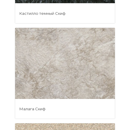
Кастилло темный Скиф
Малага Скиф