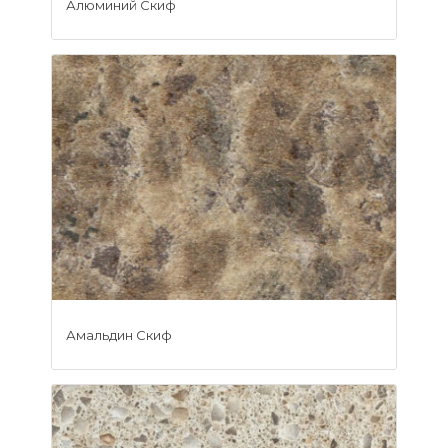
Алюминий Скиф
Амальдин Скиф