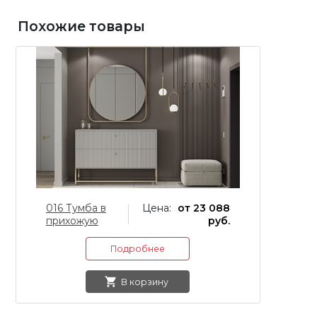
Похожие товары
016 Тумба в
Цена:
от 23 088
00
прихожую
руб.
п
Подробнее
В корзину