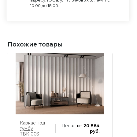
Политикой конфиденциальности
и
Согласием
на обработку персональных данных
на обработку персональных данных
10.00 до 18.00.
Похожие товары
Каркас под
К
Цена:
от 20 864
тумбу
ст
руб.
ТВК-003
П