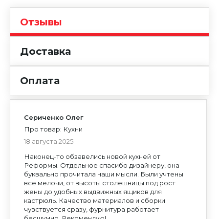
Отзывы
Доставка
Оплата
Сериченко Олег
Про товар: Кухни
18 августа 2025
ОТПРАВЬТЕ РЕЗЮМЕ
Наконец-то обзавелись новой кухней от
Обязательные поля для заполнения помечены *
Реформы. Отдельное спасибо дизайнеру, она
буквально прочитала наши мысли. Были учтены
ЗАКАЗАТЬ
НАПИСАТЬ ОТЗЫВ
все мелочи, от высоты столешницы под рост
ВХОД
ПИСЬМО ДИРЕКТОРУ
ЗАКАЗАТЬ ДИЗАЙН
Обязательные поля для заполнения помечены *
Ваш e-mail не будет опубликован на сайте.
ОБУСТРАИВАЕТЕ СВОЙ ДОМ?
жены до удобных выдвижных ящиков для
ЕСТЬ КРОВАТИ В
Обязательные поля для заполнения помечены *
НАЛИЧИИ.
Приложить резюме
Выбрать
кастрюль. Качество материалов и сборки
Вы заказываете
«КУХНЮ МОДЕРН 002»
Мы создадим для вас интерьер, в котором будет
ЗАКАЗАТЬ ЗВОНОК
ЕСТЬ ВОПРОСЫ?
приятно и удобно жить.
Оставьте свой номер телефона, и вам
чувствуется сразу, фурнитура работает
Узнайте больше о комплексных интерьерных
Оставьте свои контакты, и наш менеджер вам
перезвонит менеджер.
ВЫБЕРИТЕ ГОРОД
решениях.
перезвонит.
бесшумно. Рекомендую!