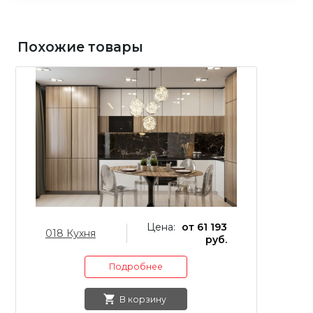
Похожие товары
Цена:
от 61 193
018 Кухня
10
руб.
Подробнее
В корзину