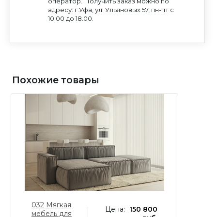
оператор. Получить заказ можно по
условиях и для целей, определенных
на обработку персональных данных
на обработку персональных данных
ИЛИ ПРОСТО ПОЗВОНИТЕ НАМ
Политикой конфиденциальности
и
Согласием
Политикой конфиденциальности
и
Согласием
адресу: г.Уфа, ул. Ульяновых 57, пн-пт с
на обработку персональных данных
на обработку персональных данных
10.00 до 18.00.
Похожие товары
032 Мягкая
0
Цена:
150 800
мебель для
м