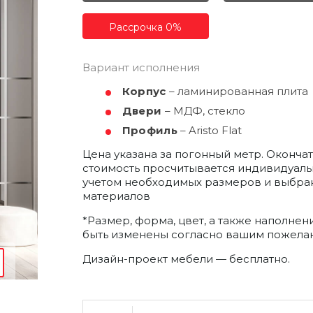
ОК
ерезвонит
Рассрочка 0%
РЕГИСТРАЦИЯ
а
Вариант исполнения
емя
т
ектронную почту и мы отправим вам
доступа в личный кабинет.
Корпус
– ламинированная плита
Получить пароль
Двери
– МДФ, стекло
сональных
сональных
коном от
коном от
Профиль
– Aristo Flat
нных», на
нных», на
итикой
итикой
сональных
сональных
аботку
аботку
коном от
коном от
Цена указана за погонный метр. Оконча
нных», на
нных», на
итикой
итикой
аботку
аботку
стоимость просчитывается индивидуаль
учетом необходимых размеров и выбра
материалов
*Размер, форма, цвет, а также наполнен
быть изменены согласно вашим пожела
Дизайн-проект мебели — бесплатно.