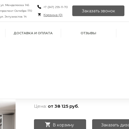
, ул. Менделеева 145
+7 (347) 299-11-70
Заказать звонок
, проспект Октября 170
Корзина (
0
)
 ул. Энтузиастов 14
ДОСТАВКА И ОПЛАТА
ОТЗЫВЫ
Цена:
от 38 125 руб.
ИЛИ ПРОСТО
ОРУ
ЙН
ПОЗВОНИТЕ НАМ
В корзину
Заказать диз
В