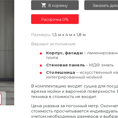
ОК
В корзину
Заказать диз
ерезвонит
РЕГИСТРАЦИЯ
а
Рассрочка 0%
емя
т
ектронную почту и мы отправим вам
доступа в личный кабинет.
Размеры:
1,5 м х 4 м х 1,8 м
Получить пароль
Вариант исполнения
сональных
сональных
коном от
коном от
нных», на
нных», на
итикой
итикой
Корпус, фасады
– ламинирован
сональных
сональных
аботку
аботку
коном от
коном от
плита
нных», на
нных», на
итикой
итикой
аботку
аботку
Стеновая панель
– МДФ эмаль
Столешница
– искусственный ка
интегрированный мойкой
В комплектацию входят: сушка для посу
врезка мойки и варочной поверхности.
техника в стоимость не входит.
Цена указана за погонный метр. Оконча
стоимость просчитывается индивидуаль
учетом необходимых размеров и выбра