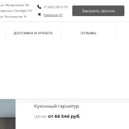
, ул. Менделеева 145
+7 (347) 299-11-70
Заказать звонок
, проспект Октября 170
Корзина (
0
)
 ул. Энтузиастов 14
ДОСТАВКА И ОПЛАТА
ОТЗЫВЫ
Кухонный гарнитур
Цена:
от 66 546 руб.
ИЛИ ПРОСТО
ОРУ
ЙН
ПОЗВОНИТЕ НАМ
В