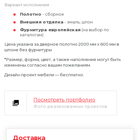
Вариант исполнения
Полотно
- сборное
Внешняя отделка
- эмаль, шпон
Фурнитура европейская
(на выбор по
каталогам)
Цена указана за дверное полотно 2000 мм х 600 мм в
шпоне без фурнитуры
*Размер, форма, цвет, а также наполнение могут быть
Уфа
изменены согласно вашим пожеланиям.
Москва
Дизайн-проект мебели — бесплатно.
Посмотреть портфолио
Фото реализованных проектов
Доставка