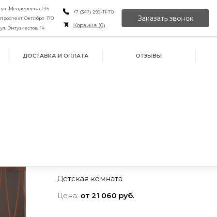
, ул. Менделеева 145
+7 (347) 299-11-70
Заказать звонок
, проспект Октября 170
Корзина (
0
)
 ул. Энтузиастов 14
ДОСТАВКА И ОПЛАТА
ОТЗЫВЫ
Детская комната
Цена:
от 21 060 руб.
ИЛИ ПРОСТО
ОРУ
ЙН
ПОЗВОНИТЕ НАМ
В