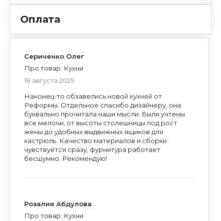
Оплата
Сериченко Олег
Уфа
Москва
Про товар: Кухни
18 августа 2025
Наконец-то обзавелись новой кухней от
Реформы. Отдельное спасибо дизайнеру, она
буквально прочитала наши мысли. Были учтены
все мелочи, от высоты столешницы под рост
жены до удобных выдвижных ящиков для
кастрюль. Качество материалов и сборки
чувствуется сразу, фурнитура работает
бесшумно. Рекомендую!
Розалия Абдулова
Про товар: Кухни