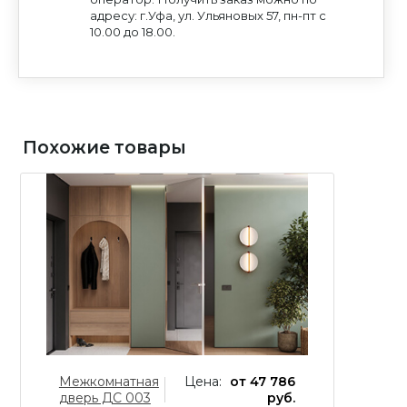
условиях и для целей, определенных
на обработку персональных данных
на обработку персональных данных
ИЛИ ПРОСТО ПОЗВОНИТЕ НАМ
Политикой конфиденциальности
и
Согласием
Политикой конфиденциальности
и
Согласием
адресу: г.Уфа, ул. Ульяновых 57, пн-пт с
на обработку персональных данных
на обработку персональных данных
10.00 до 18.00.
Похожие товары
Межкомнатная
Цена:
от 47 786
М
дверь ДС 003
руб.
д