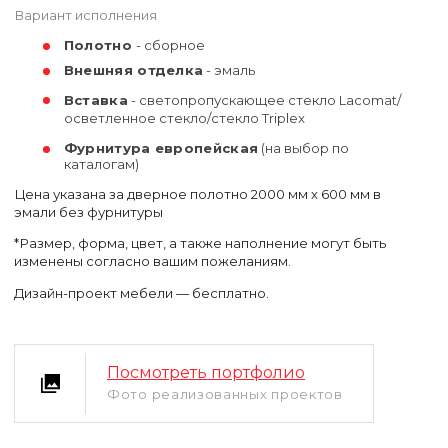
Вариант исполнения
Полотно
- сборное
Внешняя отделка
- эмаль
Вставка
- светопропускающее стекло Lacomat/
осветленное стекло/стекло Triplex
Фурнитура европейская
(на выбор по
каталогам)
Цена указана за дверное полотно 2000 мм х 600 мм в
эмали без фурнитуры
Уфа
Москва
*Размер, форма, цвет, а также наполнение могут быть
изменены согласно вашим пожеланиям.
Дизайн-проект мебели — бесплатно.
Посмотреть портфолио
Фото реализованных проектов