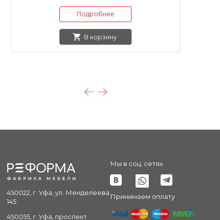
Подробнее
В корзину
Мы в соц. сетях
450022, г. Уфа, ул. Менделеева
Принимаем оплату
145
450055, г. Уфа, проспект