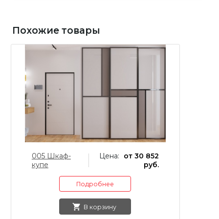
Похожие товары
005 Шкаф-
Цена:
от 30 852
0
купе
руб.
к
Подробнее
В корзину