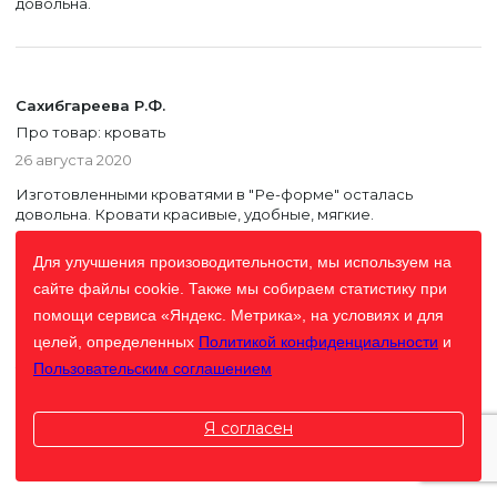
довольна.
Сахибгареева Р.Ф.
Про товар: кровать
26 августа 2020
Изготовленными кроватями в "Ре-форме" осталась
довольна. Кровати красивые, удобные, мягкие.
Для улучшения произоводительности, мы используем на
сайте файлы cookie. Также мы собираем статистику при
помощи сервиса «Яндекс. Метрика», на условиях и для
Прокофьев К.Е.
целей, определенных
Политикой конфиденциальности
и
Про товар: кровать
Пользовательским соглашением
11 августа 2020
Все отлично, спасибо. Как всегда без претензий,
качественно и в срок. Будем обращаться еще!
Я согласен