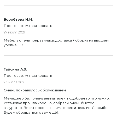
Воробьева Н.М.
Про товар: мягкая кровать
27 июля 2021
Мебель очень понравилась, доставка + сборка на высшем
уровне 5+ !....
Уфа
Гайсина А.Э.
Москва
Про товар: мягкая кровать
23 июля 2021
Очень понравилось обслуживание.
Менеджер был очень внимателен, подобрал то что нужно.
Установка прошла хорошо, собрали очень быстро,
аккуратно. Весь персонал внимателен и вежлив. Спасибо!
Будем обращаться к вам ещё!!!
Уфа