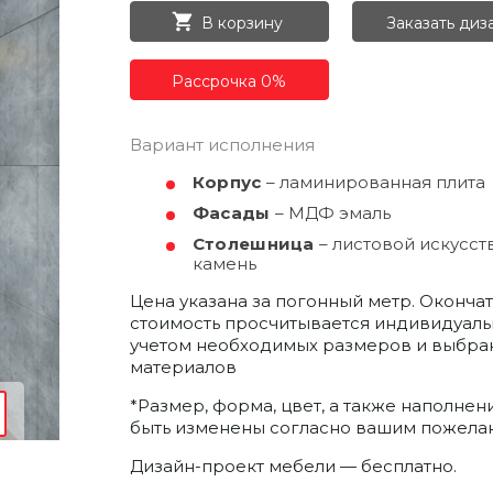
ОК
В корзину
Заказать диз
ерезвонит
РЕГИСТРАЦИЯ
а
Рассрочка 0%
емя
т
ектронную почту и мы отправим вам
доступа в личный кабинет.
Вариант исполнения
Получить пароль
Корпус
– ламинированная плита
сональных
сональных
коном от
коном от
нных», на
нных», на
Фасады
– МДФ эмаль
итикой
итикой
сональных
сональных
аботку
аботку
коном от
коном от
нных», на
нных», на
Столешница
– листовой искусс
итикой
итикой
аботку
аботку
камень
Цена указана за погонный метр. Оконча
стоимость просчитывается индивидуаль
учетом необходимых размеров и выбра
материалов
*Размер, форма, цвет, а также наполнен
быть изменены согласно вашим пожела
Дизайн-проект мебели — бесплатно.