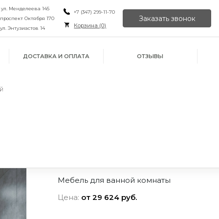
, ул. Менделеева 145
+7 (347) 299-11-70
Заказать звонок
, проспект Октября 170
Корзина (
0
)
 ул. Энтузиастов 14
ДОСТАВКА И ОПЛАТА
ОТЗЫВЫ
й
Мебель для ванной комнаты
Цена:
от 29 624 руб.
ИЛИ ПРОСТО
ОРУ
ЙН
ПОЗВОНИТЕ НАМ
В