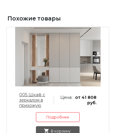
Похожие товары
005 Шкаф с
0
Цена:
от 41 808
зеркалом в
зе
руб.
прихожую
п
Подробнее
В корзину