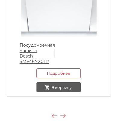
Посудомоечная
Х
машина
B
Bosch
K
SMV46NX01R
Подробнее
В корзину