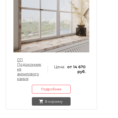
011
0
Подоконник
П
Цена:
от 14 670
из
из
руб.
акрилового
а
камня
к
Подробнее
В корзину