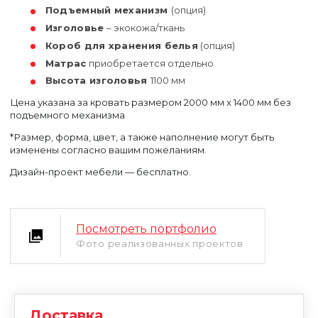
Подъемный механизм
(опция)
Изголовье
– экокожа/ткань
Короб для хранения белья
(опция)
Матрас
приобретается отдельно
Высота изголовья
1100 мм
Цена указана за кровать размером 2000 мм х 1400 мм без
подъемного механизма
Уфа
*Размер, форма, цвет, а также наполнение могут быть
Москва
изменены согласно вашим пожеланиям.
Дизайн-проект мебели — бесплатно.
Посмотреть портфолио
Фото реализованных проектов
Доставка