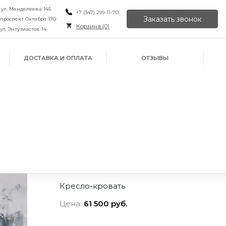
, ул. Менделеева 145
+7 (347) 299-11-70
Заказать звонок
, проспект Октября 170
Корзина (
0
)
 ул. Энтузиастов 14
ДОСТАВКА И ОПЛАТА
ОТЗЫВЫ
Кресло-кровать
Цена:
61 500 руб.
ИЛИ ПРОСТО
ОРУ
ЙН
ПОЗВОНИТЕ НАМ
В