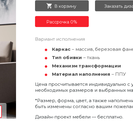
ОК
В корзину
Заказать диз
ерезвонит
РЕГИСТРАЦИЯ
а
Рассрочка 0%
емя
т
ектронную почту и мы отправим вам
доступа в личный кабинет.
Вариант исполнения
Получить пароль
Каркас
– массив, березовая фан
сональных
сональных
коном от
коном от
нных», на
нных», на
Тип обивки
– ткань
итикой
итикой
сональных
сональных
аботку
аботку
коном от
коном от
нных», на
нных», на
Механизм трансформации
итикой
итикой
аботку
аботку
Материал наполнения
– ППУ
Цена просчитывается индивидуально с 
необходимых размеров и выбранных м
*Размер, форма, цвет, а также наполнен
быть изменены согласно вашим пожела
Дизайн-проект мебели — бесплатно.