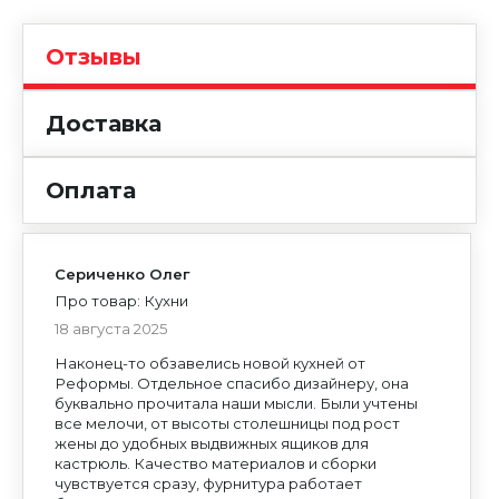
Отзывы
Доставка
Оплата
Сериченко Олег
Про товар: Кухни
18 августа 2025
ОТПРАВЬТЕ РЕЗЮМЕ
Наконец-то обзавелись новой кухней от
Обязательные поля для заполнения помечены *
Реформы. Отдельное спасибо дизайнеру, она
буквально прочитала наши мысли. Были учтены
ЗАКАЗАТЬ
НАПИСАТЬ ОТЗЫВ
все мелочи, от высоты столешницы под рост
ВХОД
ПИСЬМО ДИРЕКТОРУ
ЗАКАЗАТЬ ДИЗАЙН
Обязательные поля для заполнения помечены *
Ваш e-mail не будет опубликован на сайте.
ОБУСТРАИВАЕТЕ СВОЙ ДОМ?
ЕСТЬ КРОВАТИ В
жены до удобных выдвижных ящиков для
Обязательные поля для заполнения помечены *
НАЛИЧИИ.
Приложить резюме
Выбрать
Вы заказываете
«КУХНЮ МОДЕРН 002»
Мы создадим для вас интерьер, в котором будет
ЗАКАЗАТЬ ЗВОНОК
кастрюль. Качество материалов и сборки
ЕСТЬ ВОПРОСЫ?
приятно и удобно жить.
Оставьте свой номер телефона, и вам
Узнайте больше о комплексных интерьерных
чувствуется сразу, фурнитура работает
Оставьте свои контакты, и наш менеджер вам
перезвонит менеджер.
ВЫБЕРИТЕ ГОРОД
решениях.
перезвонит.