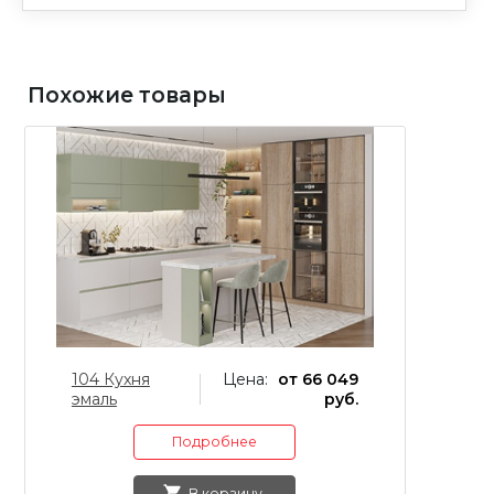
Похожие товары
104 Кухня
Цена:
от 66 049
0
эмаль
руб.
э
Подробнее
В корзину