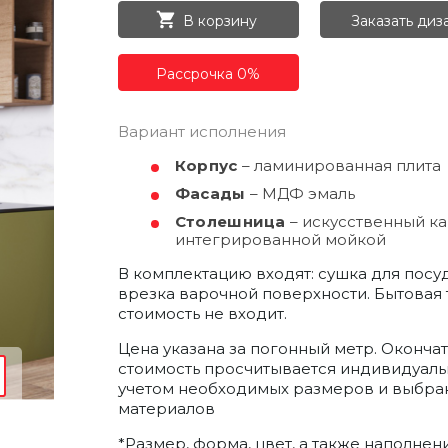
ОК
В корзину
Заказать диз
ерезвонит
РЕГИСТРАЦИЯ
а
Рассрочка 0%
емя
т
ектронную почту и мы отправим вам
доступа в личный кабинет.
Вариант исполнения
Получить пароль
Корпус
–
ламинированная плита
сональных
сональных
коном от
коном от
нных», на
нных», на
Фасады
–
МДФ эмаль
итикой
итикой
сональных
сональных
аботку
аботку
коном от
коном от
нных», на
нных», на
Столешница
–
искусственный ка
итикой
итикой
аботку
аботку
интегрированной мойкой
В комплектацию входят: сушка для посу
врезка варочной поверхности. Бытовая 
стоимость не входит.
Цена указана за погонный метр. Оконча
стоимость просчитывается индивидуаль
учетом необходимых размеров и выбра
материалов
*Размер, форма, цвет, а также наполнен