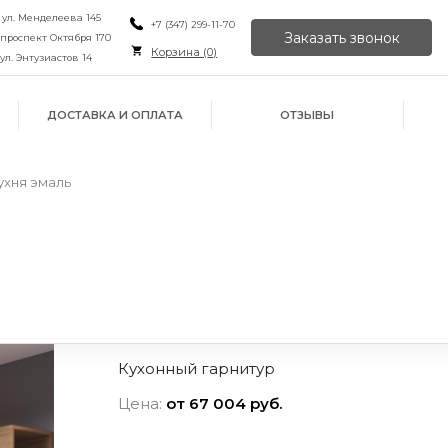
, ул. Менделеева 145
+7 (347) 299-11-70
Заказать звонок
, проспект Октября 170
Корзина (
0
)
 ул. Энтузиастов 14
ДОСТАВКА И ОПЛАТА
ОТЗЫВЫ
ухня эмаль
Кухонный гарнитур
Цена:
от 67 004 руб.
ИЛИ ПРОСТО
ОРУ
ЙН
ПОЗВОНИТЕ НАМ
В