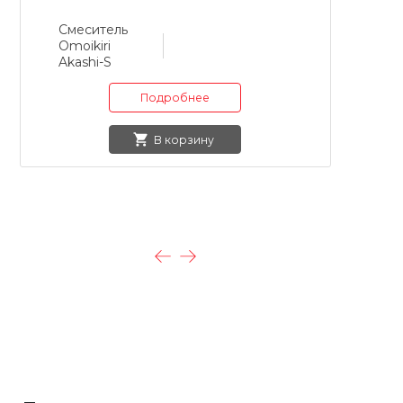
Смеситель
С
Omoikiri
Om
Akashi-S
O
Подробнее
В корзину