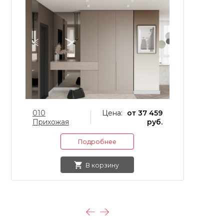
010
Цена:
от 37 459
0
Прихожая
руб.
П
Подробнее
В корзину