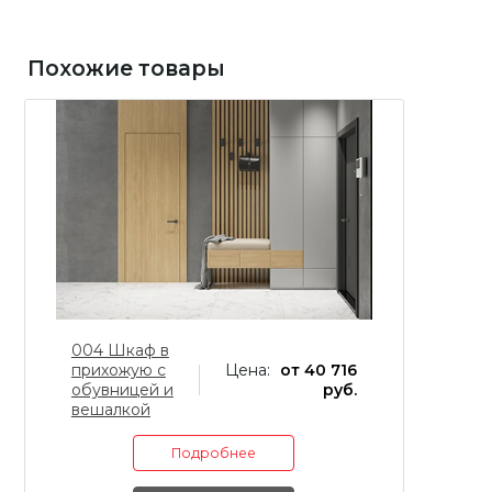
Похожие товары
004 Шкаф в
0
прихожую с
Цена:
от 40 716
п
обувницей и
руб.
о
вешалкой
в
Подробнее