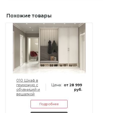
Похожие товары
010 Шкаф в
0
прихожую с
Цена:
от 28 999
п
обувницей и
руб.
о
вешалкой
в
Подробнее