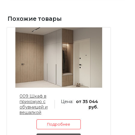
Похожие товары
009 Шкаф в
0
прихожую с
Цена:
от 35 044
п
обувницей и
руб.
о
вешалкой
в
Подробнее