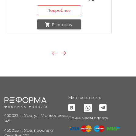
Подробнее
В корзину
Мы в соц. сетях
450022, г. Уфа, ул. Менделеева
Принимаем оплату
145
450055, г. Уфа, проспект
Октября 170