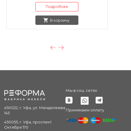
Подробнее
В корзину
Мы в соц. сетях
450022, г. Уфа, ул. Менделеева
Принимаем оплату
145
450055, г. Уфа, проспект
Октября 170