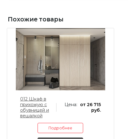
Похожие товары
012 Шкаф в
0
прихожую с
Цена:
от 26 715
п
обувницей и
руб.
о
вешалкой
в
Подробнее